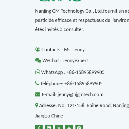
Nanjing GM Technology Co., Ltd.fournit un a
pesticide efficace et respectueux de l’envir
êtes invités à consulter.

Contacts : Ms. Jenny

WeChat : Jennyexpert

WhatsApp :
+86-15895899905

Téléphone:
+86-15895899905

E-mail:
jenny@njgmtech.com

Adresse:
No. 121-158, Baihe Road, Nanjing
Jiangsu Chine