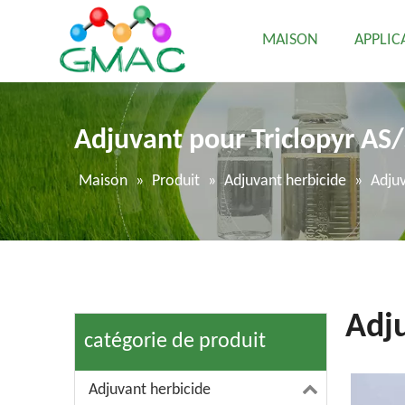
MAISON
APPLIC
Adjuvant pour Triclopyr AS
Maison
»
Produit
»
Adjuvant herbicide
»
Adjuv
Adju
catégorie de produit
Adjuvant herbicide