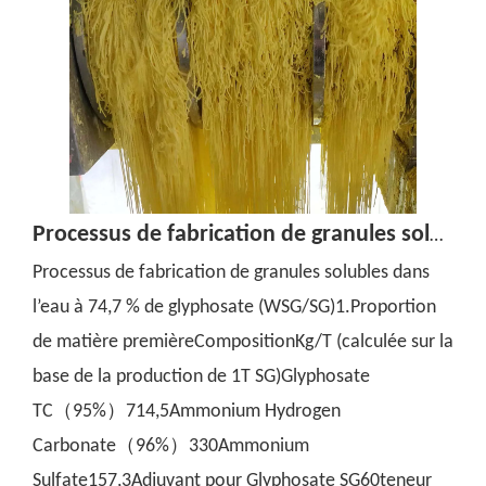
Processus de fabrication de granules solubles dans l'eau à 74,7 % de glyphosate (WSG/SG)
Processus de fabrication de granules solubles dans
l’eau à 74,7 % de glyphosate (WSG/SG)1.Proportion
de matière premièreCompositionKg/T (calculée sur la
base de la production de 1T SG)Glyphosate
TC（95%）714,5Ammonium Hydrogen
Carbonate（96%）330Ammonium
Sulfate157,3Adjuvant pour Glyphosate SG60teneur