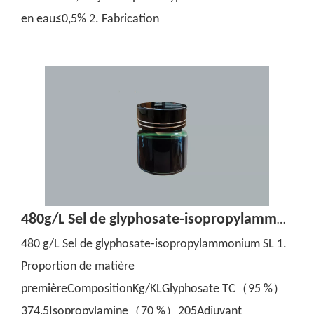
en eau≤0,5% 2. Fabrication
480g/L Sel de glyphosate-isopropylammonium SL
480 g/L Sel de glyphosate-isopropylammonium SL 1.
Proportion de matière
premièreCompositionKg/KLGlyphosate TC（95 %）
374,5Isopropylamine（70 %）205Adjuvant