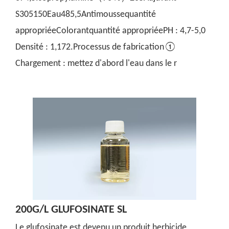
S305150Eau485,5Antimoussequantité
appropriéeColorantquantité appropriéePH : 4,7-5,0
Densité : 1,172.Processus de fabrication①
Chargement : mettez d'abord l'eau dans le r
200G/L GLUFOSINATE SL
Le glufosinate est devenu un produit herbicide