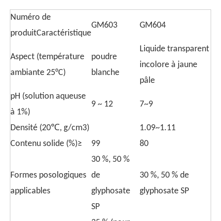
Numéro de
GM603
GM604
produitCaractéristique
Liquide transparent
Aspect (température
poudre
incolore à jaune
ambiante 25°C)
blanche
pâle
pH (solution aqueuse
9 ~ 12
7~9
à 1%)
Densité (20℃, g/cm3)
1.09~1.11
Contenu solide (%)≥
99
80
30 %, 50 %
Formes posologiques
de
30 %, 50 % de
applicables
glyphosate
glyphosate SP
SP