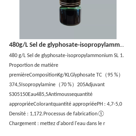
480g/L Sel de glyphosate-isopropylammonium SL
480 g/L Sel de glyphosate-isopropylammonium SL 1.
Proportion de matière
premièreCompositionKg/KLGlyphosate TC（95 %）
374,5Isopropylamine（70 %）205Adjuvant
S305150Eau485,5Antimoussequantité
appropriéeColorantquantité appropriéePH : 4,7-5,0
Densité : 1,172.Processus de fabrication①
Chargement : mettez d'abord l'eau dans le r