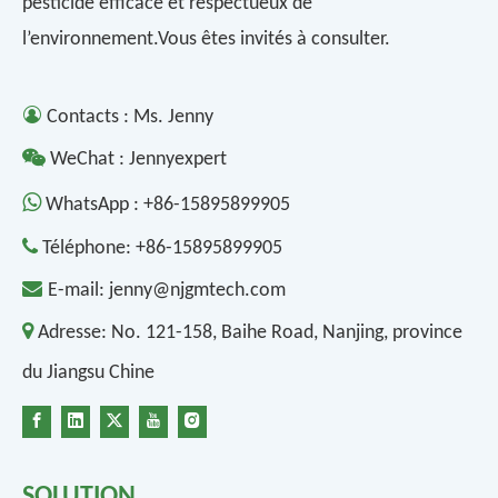
pesticide efficace et respectueux de
l’environnement.Vous êtes invités à consulter.

Contacts : Ms. Jenny

WeChat : Jennyexpert

WhatsApp :
+86-15895899905

Téléphone:
+86-15895899905

E-mail:
jenny@njgmtech.com

Adresse:
No. 121-158, Baihe Road, Nanjing, province
du Jiangsu Chine
SOLUTION